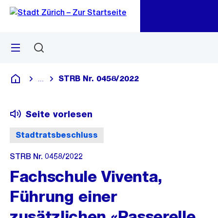
Zu
Zu
Sprunglink
Navigation
Menü
Suchen
M
öf
STRB Nr. 0458/2022
...
Blende alle Breadcrumbs ein
Deutsch
Seite vorlesen
Stadtratsbeschluss
STRB Nr. 0458/2022
Fachschule Viventa,
Führung einer
zusätzlichen «Passerelle