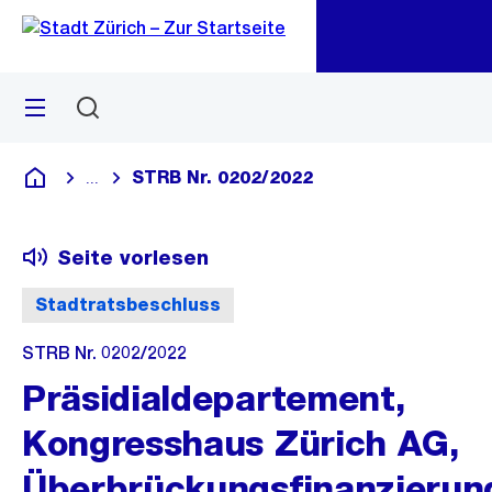
Zu
Zu
Sprunglink
Navigation
Menü
Suchen
M
öf
STRB Nr. 0202/2022
...
Blende alle Breadcrumbs ein
Deutsch
Seite vorlesen
Stadtratsbeschluss
STRB Nr. 0202/2022
Präsidialdepartement,
Kongresshaus Zürich AG,
Überbrückungsfinanzierun