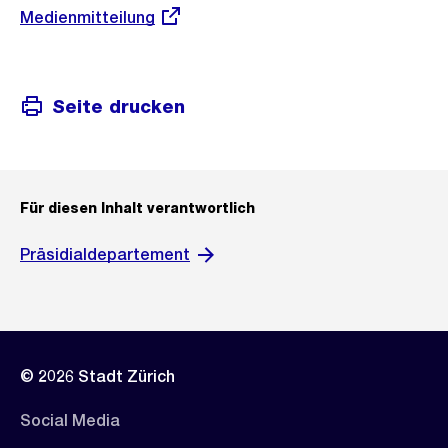
Externer
Medienmitteilung
Link:
Seite drucken
Für diesen Inhalt verantwortlich
Präsidialdepartement
© 2026 Stadt Zürich
Social Media