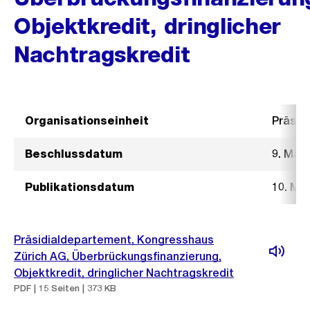
Objektkredit, dringlicher
Nachtragskredit
Organisationseinheit
Präsid
Beschlussdatum
9. Mär
Publikationsdatum
10. Mä
Präsidialdepartement, Kongresshaus
Zürich AG, Überbrückungsfinanzierung,
Objektkredit, dringlicher Nachtragskredit
PDF | 15 Seiten | 373 KB