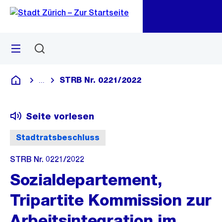
Zu
Zu
Sprunglink
Navigation
Menü
Suchen
M
öf
STRB Nr. 0221/2022
...
Blende alle Breadcrumbs ein
Deutsch
Seite vorlesen
Stadtratsbeschluss
STRB Nr. 0221/2022
Sozialdepartement,
Tripartite Kommission zur
Arbeitsintegration im