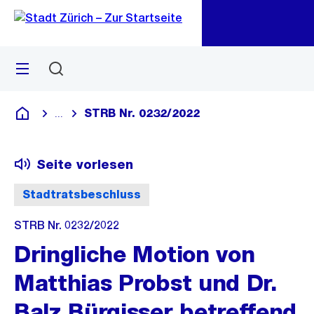
Zu
Zu
Sprunglink
Navigation
Menü
Suchen
M
öf
STRB Nr. 0232/2022
...
Blende alle Breadcrumbs ein
Deutsch
Seite vorlesen
Stadtratsbeschluss
STRB Nr. 0232/2022
Dringliche Motion von
Matthias Probst und Dr.
Balz Bürgisser betreffend