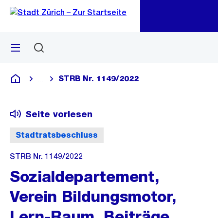
Zu
Zu
Sprunglink
Navigation
Menü
Suchen
M
öf
STRB Nr. 1149/2022
...
Blende alle Breadcrumbs ein
Deutsch
Seite vorlesen
Stadtratsbeschluss
STRB Nr. 1149/2022
Sozialdepartement,
Verein Bildungsmotor,
Lern-Raum, Beiträge