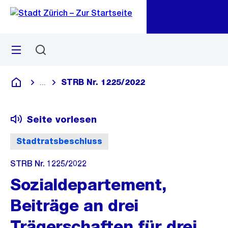
Zu
Zu
Sprunglink
Navigation
Menü
Suchen
M
öf
STRB Nr. 1225/2022
...
Blende alle Breadcrumbs ein
Deutsch
Seite vorlesen
Stadtratsbeschluss
STRB Nr. 1225/2022
Sozialdepartement,
Beiträge an drei
Trägerschaften für drei