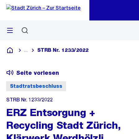
Zu
Zu
Sprunglink
Navigation
Menü
Suchen
M
öf
STRB Nr. 1233/2022
...
Blende alle Breadcrumbs ein
Deutsch
Seite vorlesen
Stadtratsbeschluss
STRB Nr. 1233/2022
ERZ Entsorgung +
Recycling Stadt Zürich,
Klärwerk Werdhölzli,