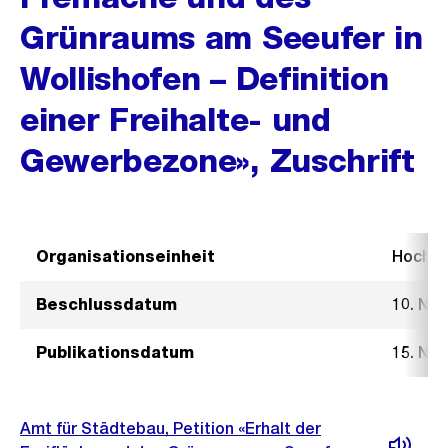
Grünraums am Seeufer in
Wollishofen – Definition
einer Freihalte- und
Gewerbezone», Zuschrift
Organisationseinheit
Hochb
Beschlussdatum
10. No
Publikationsdatum
15. No
Amt für Städtebau, Petition «Erhalt der