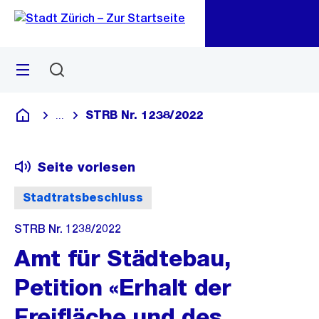
Zu
Zu
Sprunglink
Navigation
Menü
Suchen
M
öf
STRB Nr. 1238/2022
...
Blende alle Breadcrumbs ein
Deutsch
Seite vorlesen
Stadtratsbeschluss
STRB Nr. 1238/2022
Amt für Städtebau,
Petition «Erhalt der
Freifläche und des