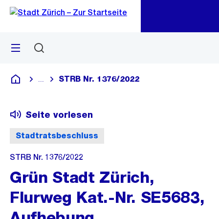
Zu
Zu
Sprunglink
Navigation
Menü
Suchen
M
öf
STRB Nr. 1376/2022
...
Blende alle Breadcrumbs ein
Deutsch
Seite vorlesen
Stadtratsbeschluss
STRB Nr. 1376/2022
Grün Stadt Zürich,
Flurweg Kat.-Nr. SE5683,
Aufhebung