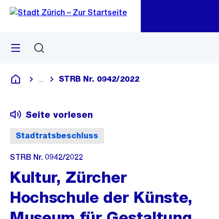
Zu
Zu
Sprunglink
Navigation
Menü
Suchen
M
öf
STRB Nr. 0942/2022
...
Blende alle Breadcrumbs ein
Deutsch
Seite vorlesen
Stadtratsbeschluss
STRB Nr. 0942/2022
Kultur, Zürcher
Hochschule der Künste,
Museum für Gestaltung