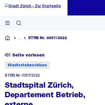
Zu
Zu
Sprunglink
Navigation
Menü
Suchen
M
öf
STRB Nr. 0957/2022
...
Blende alle Breadcrumbs ein
Deutsch
Seite vorlesen
Stadtratsbeschluss
STRB Nr. 0957/2022
Stadtspital Zürich,
Departement Betrieb,
externe