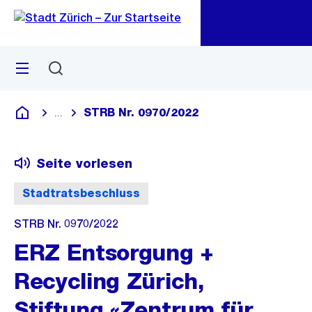
Zu
Zu
Sprunglink
Navigation
Menü
Suchen
M
öf
STRB Nr. 0970/2022
...
Blende alle Breadcrumbs ein
Deutsch
Seite vorlesen
Stadtratsbeschluss
STRB Nr. 0970/2022
ERZ Entsorgung +
Recycling Zürich,
Stiftung «Zentrum für