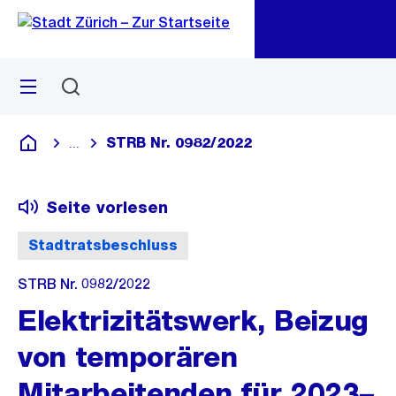
Zu
Zu
Sprunglink
Navigation
Menü
Suchen
M
öf
STRB Nr. 0982/2022
...
Blende alle Breadcrumbs ein
Deutsch
Seite vorlesen
Stadtratsbeschluss
STRB Nr. 0982/2022
Elektrizitätswerk, Beizug
von temporären
Mitarbeitenden für 2023–