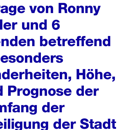
frage von Ronny
ler und 6
nden betreffend
besonders
derheiten, Höhe,
d Prognose der
mfang der
eiligung der Stadt