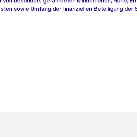
it von besonders gefährdeten Minderheiten, Höhe, En
sten sowie Umfang der finanziellen Beteiligung der 