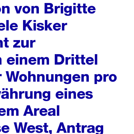
n von Brigitte
ele Kisker
ht zur
 einem Drittel
er Wohnungen pro
währung eines
em Areal
e West, Antrag