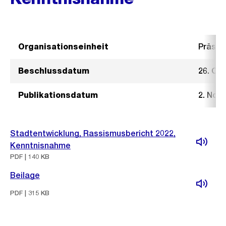
Organisationseinheit
Präsid
Beschlussdatum
26. Ok
Publikationsdatum
2. Nov
Stadtentwicklung, Rassismusbericht 2022,
Kenntnisnahme
PDF | 140 KB
Beilage
PDF | 315 KB