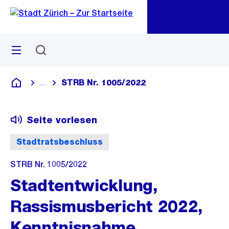
Zu
Zu
Sprunglink
Navigation
Menü
Suchen
M
öf
STRB Nr. 1005/2022
...
Blende alle Breadcrumbs ein
Deutsch
Seite vorlesen
Stadtratsbeschluss
STRB Nr. 1005/2022
Stadtentwicklung,
Rassismusbericht 2022,
Kenntnisnahme