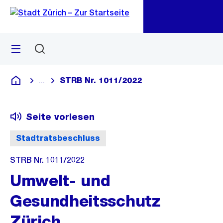
Zu
Zu
Sprunglink
Navigation
Menü
Suchen
M
öf
STRB Nr. 1011/2022
...
Blende alle Breadcrumbs ein
Deutsch
Seite vorlesen
Stadtratsbeschluss
STRB Nr. 1011/2022
Umwelt- und
Gesundheitsschutz
Zürich,