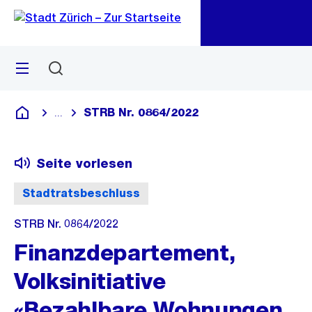
Zu
Zu
Sprunglink
Navigation
Menü
Suchen
M
öf
STRB Nr. 0864/2022
...
Blende alle Breadcrumbs ein
Deutsch
Seite vorlesen
Stadtratsbeschluss
STRB Nr. 0864/2022
Finanzdepartement,
Volksinitiative
«Bezahlbare Wohnungen