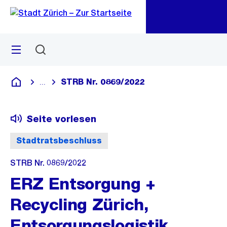
Zu
Zu
Sprunglink
Navigation
Menü
Suchen
M
öf
STRB Nr. 0869/2022
...
Blende alle Breadcrumbs ein
Deutsch
Seite vorlesen
Stadtratsbeschluss
STRB Nr. 0869/2022
ERZ Entsorgung +
Recycling Zürich,
Entsorgungslogistik,