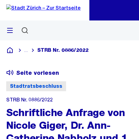
Zu
Zu
Sprunglink
Navigation
Menü
Suchen
M
öf
STRB Nr. 0886/2022
...
Blende alle Breadcrumbs ein
Deutsch
Seite vorlesen
Stadtratsbeschluss
STRB Nr. 0886/2022
Schriftliche Anfrage von
Nicole Giger, Dr. Ann-
Catherine Nabholz und 1