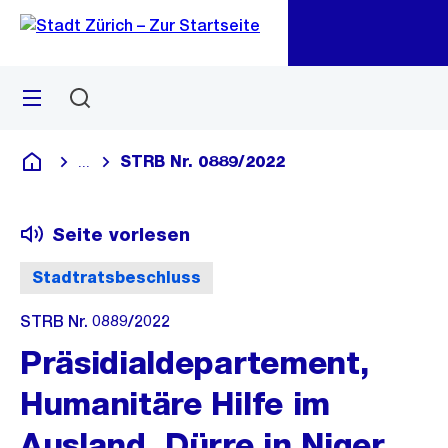
Zu
Zu
Sprunglink
Navigation
Menü
Suchen
M
öf
STRB Nr. 0889/2022
...
Blende alle Breadcrumbs ein
Deutsch
Seite vorlesen
Stadtratsbeschluss
STRB Nr. 0889/2022
Präsidialdepartement,
Humanitäre Hilfe im
Ausland, Dürre in Niger,