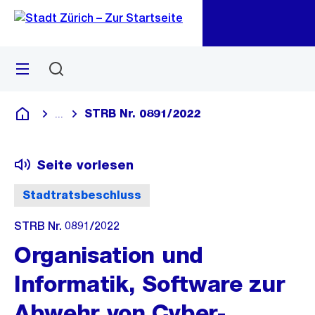
Zu
Zu
Sprunglink
Navigation
Menü
Suchen
M
öf
STRB Nr. 0891/2022
...
Blende alle Breadcrumbs ein
Deutsch
Seite vorlesen
Stadtratsbeschluss
STRB Nr. 0891/2022
Organisation und
Informatik, Software zur
Abwehr von Cyber-