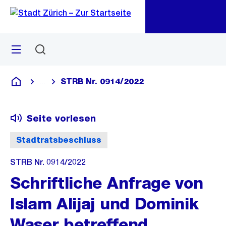
Zu
Zu
Sprunglink
Navigation
Menü
Suchen
M
öf
STRB Nr. 0914/2022
...
Blende alle Breadcrumbs ein
Deutsch
Seite vorlesen
Stadtratsbeschluss
STRB Nr. 0914/2022
Schriftliche Anfrage von
Islam Alijaj und Dominik
Waser betreffend