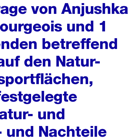
frage von Anjushka
ourgeois und 1
nden betreffend
uf den Natur-
portflächen,
festgelegte
atur- und
- und Nachteile