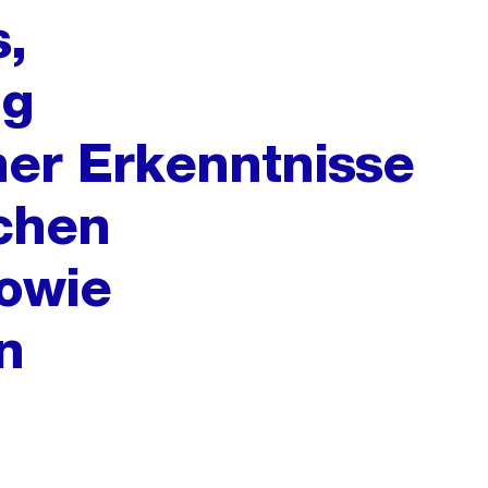
,
ng
her Erkenntnisse
chen
owie
n