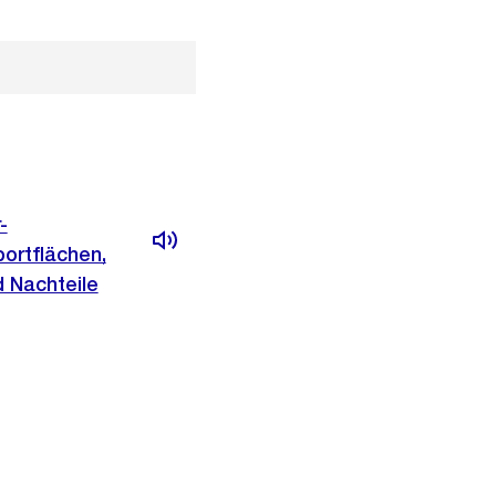
-
ortflächen,
d Nachteile