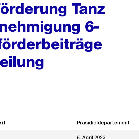
förderung Tanz
enehmigung 6-
förderbeiträge
eilung
it
Präsidialdepartement
5. April 2023