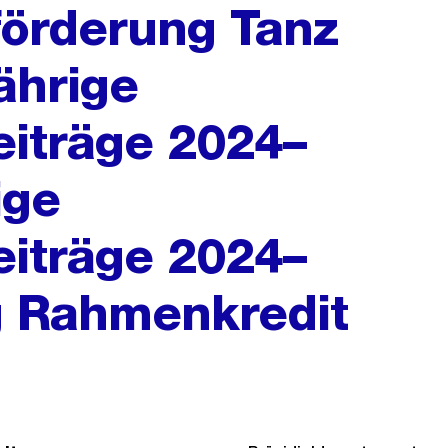
förderung Tanz
ährige
iträge 2024–
ige
iträge 2024–
g Rahmenkredit