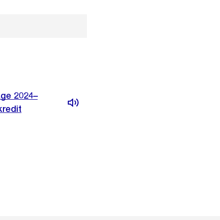
äge 2024–
redit