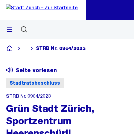
Zu
Zu
Sprunglink
Navigation
Menü
Suchen
M
öf
STRB Nr. 0984/2023
...
Blende alle Breadcrumbs ein
Deutsch
Seite vorlesen
Stadtratsbeschluss
STRB Nr. 0984/2023
Grün Stadt Zürich,
Sportzentrum
Heerenschürli,