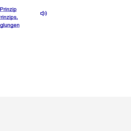
Prinzip
rinzips,
eglungen