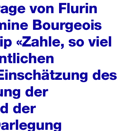
rage von Flurin
mine Bourgeois
p «Zahle, so viel
entlichen
Einschätzung des
tung der
d der
Darlegung