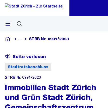
Zu
Zu
Sprunglink
Navigation
Menü
Suchen
M
öf
STRB Nr. 0991/2023
...
Blende alle Breadcrumbs ein
Deutsch
Seite vorlesen
Stadtratsbeschluss
STRB Nr. 0991/2023
Immobilien Stadt Zürich
und Grün Stadt Zürich,
Gemeinschaftszentrum