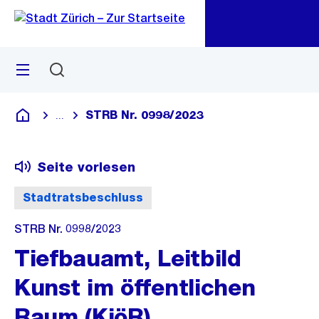
Zu
Zu
Sprunglink
Navigation
Menü
Suchen
M
öf
STRB Nr. 0998/2023
...
Blende alle Breadcrumbs ein
Deutsch
Seite vorlesen
Stadtratsbeschluss
STRB Nr. 0998/2023
Tiefbauamt, Leitbild
Kunst im öffentlichen
Raum (KiöR)