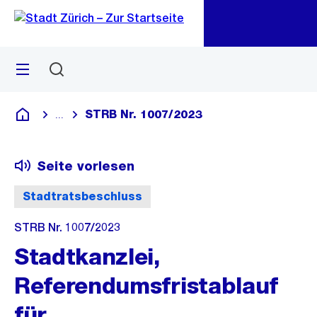
Zu
Zu
Sprunglink
Navigation
Menü
Suchen
M
öf
STRB Nr. 1007/2023
...
Blende alle Breadcrumbs ein
Deutsch
Seite vorlesen
Stadtratsbeschluss
STRB Nr. 1007/2023
Stadtkanzlei,
Referendumsfristablauf
für