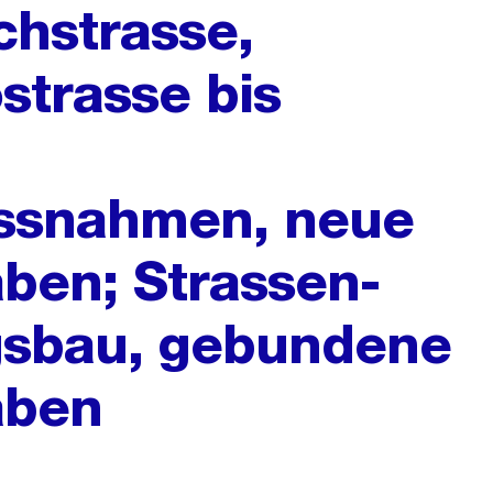
chstrasse,
strasse bis
ssnahmen, neue
ben; Strassen-
gsbau, gebundene
aben