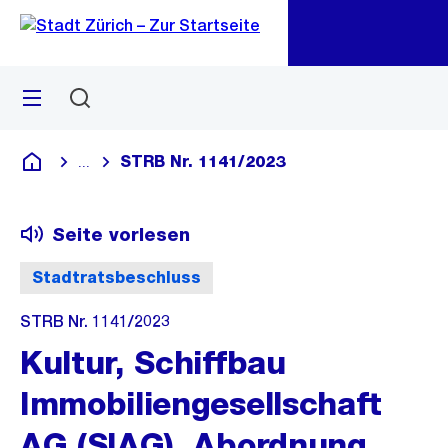
Zu
Zu
Sprunglink
Navigation
Menü
Suchen
M
öf
STRB Nr. 1141/2023
...
Blende alle Breadcrumbs ein
Deutsch
Seite vorlesen
Stadtratsbeschluss
STRB Nr. 1141/2023
Kultur, Schiffbau
Immobiliengesellschaft
AG (SIAG), Abordnung