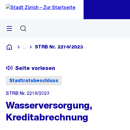
Zu
Zu
Sprunglink
Navigation
Menü
Suchen
M
öf
STRB Nr. 2218/2023
...
Blende alle Breadcrumbs ein
Deutsch
Seite vorlesen
Stadtratsbeschluss
STRB Nr. 2218/2023
Wasserversorgung,
Kreditabrechnung