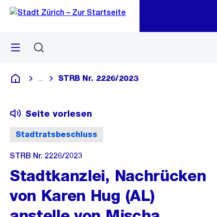
Zu
Zu
Sprunglink
Navigation
Menü
Suchen
M
öf
STRB Nr. 2226/2023
...
Blende alle Breadcrumbs ein
Deutsch
Seite vorlesen
Stadtratsbeschluss
STRB Nr. 2226/2023
Stadtkanzlei, Nachrücken
von Karen Hug (AL)
anstelle von Mischa