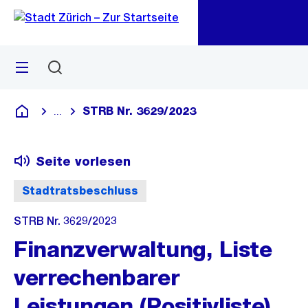
Zu
Zu
Sprunglink
Navigation
Menü
Suchen
M
öf
STRB Nr. 3629/2023
...
Blende alle Breadcrumbs ein
Deutsch
Seite vorlesen
Stadtratsbeschluss
STRB Nr. 3629/2023
Finanzverwaltung, Liste
verrechenbarer
Leistungen (Positivliste),