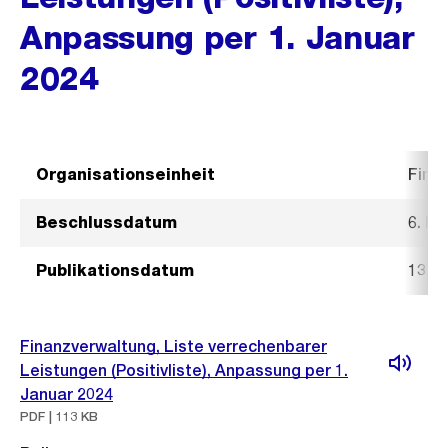
Anpassung per 1. Januar
2024
Organisationseinheit
Fina
Beschlussdatum
6. D
Publikationsdatum
13. 
Finanzverwaltung, Liste verrechenbarer
Leistungen (Positivliste), Anpassung per 1.
Januar 2024
PDF | 113 KB