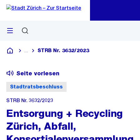
Zu
Zu
Sprunglink
Navigation
Menü
Suchen
M
öf
STRB Nr. 3632/2023
...
Blende alle Breadcrumbs ein
Deutsch
Seite vorlesen
Stadtratsbeschluss
STRB Nr. 3632/2023
Entsorgung + Recycling
Zürich, Abfall,
Konsortialenversammlung