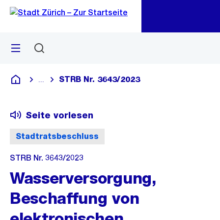
Zu
Zu
Sprunglink
Navigation
Menü
Suchen
M
öf
STRB Nr. 3643/2023
...
Blende alle Breadcrumbs ein
Deutsch
Seite vorlesen
Stadtratsbeschluss
STRB Nr. 3643/2023
Wasserversorgung,
Beschaffung von
elektronischen