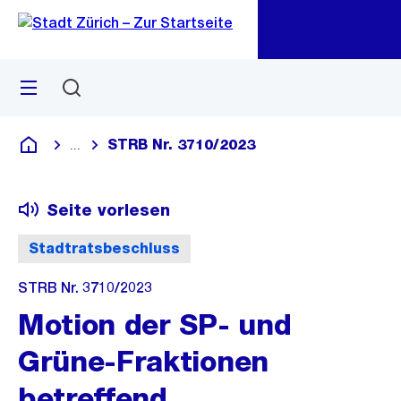
Zu
Zu
Sprunglink
Navigation
Menü
Suchen
M
öf
STRB Nr. 3710/2023
...
Blende alle Breadcrumbs ein
Deutsch
Seite vorlesen
Stadtratsbeschluss
STRB Nr. 3710/2023
Motion der SP- und
Grüne-Fraktionen
betreffend