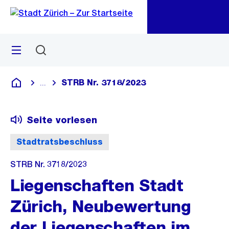
Zu
Zu
Sprunglink
Navigation
Menü
Suchen
M
öf
STRB Nr. 3718/2023
...
Blende alle Breadcrumbs ein
Deutsch
Seite vorlesen
Stadtratsbeschluss
STRB Nr. 3718/2023
Liegenschaften Stadt
Zürich, Neubewertung
der Liegenschaften im