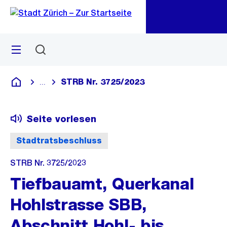
Zu
Zu
Sprunglink
Navigation
Menü
Suchen
M
öf
STRB Nr. 3725/2023
...
Blende alle Breadcrumbs ein
Deutsch
Seite vorlesen
Stadtratsbeschluss
STRB Nr. 3725/2023
Tiefbauamt, Querkanal
Hohlstrasse SBB,
Abschnitt Hohl- bis