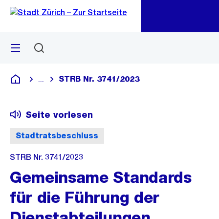
Zu
Zu
Sprunglink
Navigation
Menü
Suchen
M
öf
STRB Nr. 3741/2023
...
Blende alle Breadcrumbs ein
Deutsch
Seite vorlesen
Stadtratsbeschluss
STRB Nr. 3741/2023
Gemeinsame Standards
für die Führung der
Dienstabteilungen