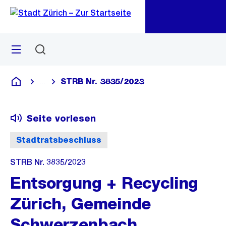
Zu
Zu
Sprunglink
Navigation
Menü
Suchen
M
öf
STRB Nr. 3835/2023
...
Blende alle Breadcrumbs ein
Deutsch
Seite vorlesen
Stadtratsbeschluss
STRB Nr. 3835/2023
Entsorgung + Recycling
Zürich, Gemeinde
Schwerzenbach,