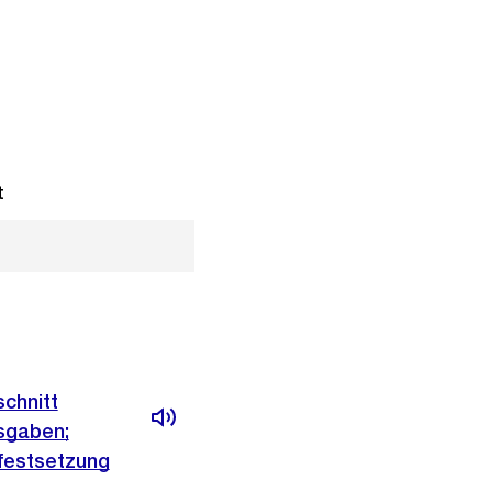
t
chnitt
sgaben;
festsetzung