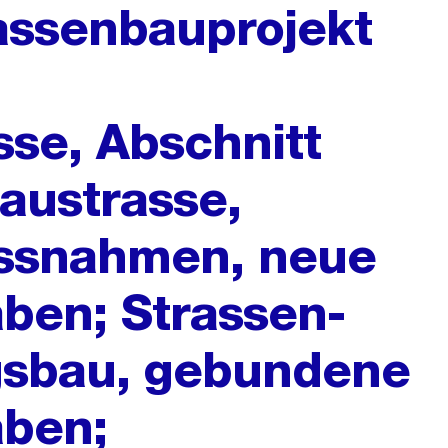
assenbauprojekt
sse, Abschnitt
naustrasse,
ssnahmen, neue
ben; Strassen-
gsbau, gebundene
aben;