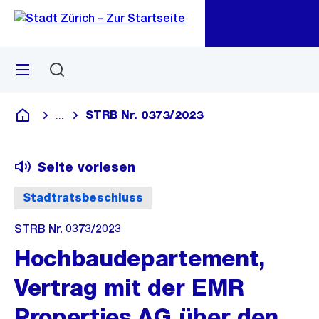
Zu
Zu
Sprunglink
Navigation
Menü
Suchen
M
öf
STRB Nr. 0373/2023
...
Blende alle Breadcrumbs ein
Deutsch
Seite vorlesen
Stadtratsbeschluss
STRB Nr. 0373/2023
Hochbaudepartement,
Vertrag mit der EMR
Properties AG über den