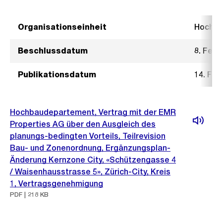
Organisationseinheit
Hochb
Beschlussdatum
8. Febr
Publikationsdatum
14. Feb
Hochbaudepartement, Vertrag mit der EMR
Properties AG über den Ausgleich des
planungs-bedingten Vorteils, Teilrevision
Bau- und Zonenordnung, Ergänzungsplan-
Änderung Kernzone City, «Schützengasse 4
/ Waisenhausstrasse 5», Zürich-City, Kreis
1, Vertragsgenehmigung
PDF | 218 KB