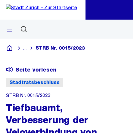
Zu
Zu
Sprunglink
Navigation
Menü
Suchen
M
öf
STRB Nr. 0015/2023
...
Blende alle Breadcrumbs ein
Deutsch
Seite vorlesen
Stadtratsbeschluss
STRB Nr. 0015/2023
Tiefbauamt,
Verbesserung der
Veloverbindung von