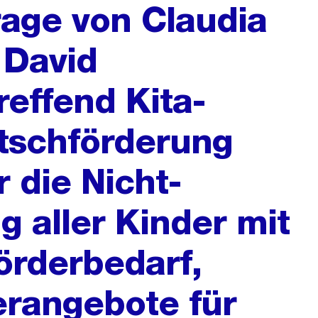
rage von Claudia
 David
effend Kita-
utschförderung
r die Nicht-
g aller Kinder mit
örderbedarf,
erangebote für