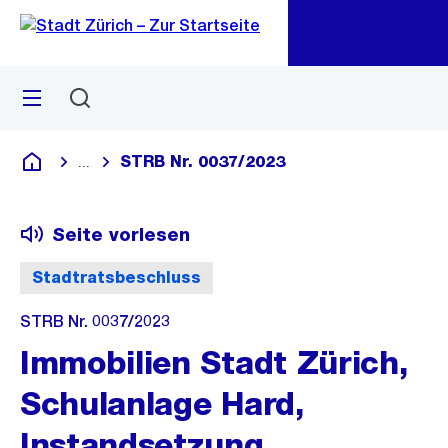
Zu
Zu
Sprunglink
Navigation
Menü
Suchen
M
öf
STRB Nr. 0037/2023
...
Blende alle Breadcrumbs ein
Deutsch
Seite vorlesen
Stadtratsbeschluss
STRB Nr. 0037/2023
Immobilien Stadt Zürich,
Schulanlage Hard,
Instandsetzung,