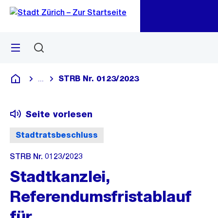
Zu
Zu
Sprunglink
Navigation
Menü
Suchen
M
öf
STRB Nr. 0123/2023
...
Blende alle Breadcrumbs ein
Deutsch
Seite vorlesen
Stadtratsbeschluss
STRB Nr. 0123/2023
Stadtkanzlei,
Referendumsfristablauf
für