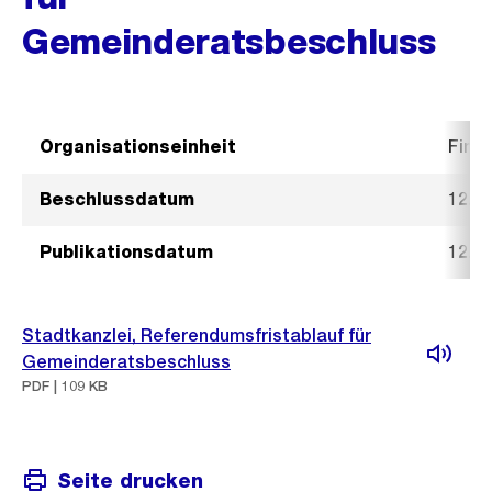
Gemeinderatsbeschluss
Organisationseinheit
Fina
Beschlussdatum
12. J
Publikationsdatum
12. J
Stadtkanzlei, Referendumsfristablauf für
Gemeinderatsbeschluss
PDF | 109 KB
Seite drucken