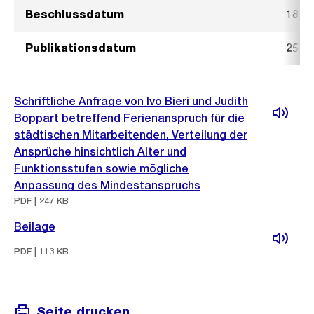
Beschlussdatum
18. J
Publikationsdatum
25. J
Schriftliche Anfrage von Ivo Bieri und Judith
Boppart betreffend Ferienanspruch für die
städtischen Mitarbeitenden, Verteilung der
Ansprüche hinsichtlich Alter und
Funktionsstufen sowie mögliche
Anpassung des Mindestanspruchs
PDF | 247 KB
Beilage
PDF | 113 KB
Seite drucken