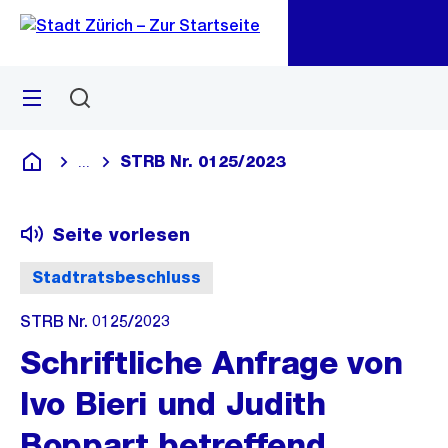
Zu
Zu
Sprunglink
Navigation
Menü
Suchen
M
öf
STRB Nr. 0125/2023
...
Blende alle Breadcrumbs ein
Deutsch
Seite vorlesen
Stadtratsbeschluss
STRB Nr. 0125/2023
Schriftliche Anfrage von
Ivo Bieri und Judith
Boppart betreffend